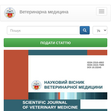
Перейти
Ветеринарна медицина
Toggl
до
naviga
основного
матеріалу
Пошукова
форма
Пошук
ПОДАТИ СТАТТЮ