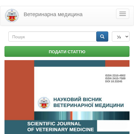
Перейти
Ветеринарна медицина
Toggl
до
naviga
основного
матеріалу
Пошукова
форма
Пошук
ПОДАТИ СТАТТЮ