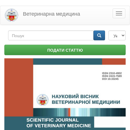
Перейти
Ветеринарна медицина
Toggl
до
naviga
основного
матеріалу
Пошукова
форма
Пошук
ПОДАТИ СТАТТЮ