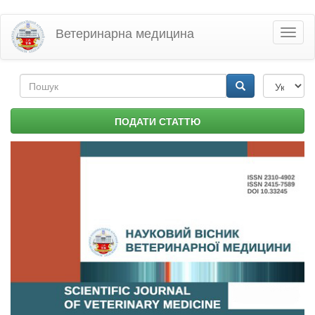
Перейти
Ветеринарна медицина
Toggl
до
naviga
основного
матеріалу
Пошукова
форма
Пошук
ПОДАТИ СТАТТЮ