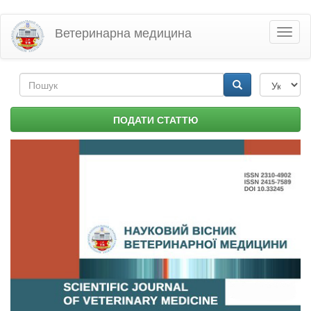
Перейти
Ветеринарна медицина
Toggl
до
naviga
основного
матеріалу
Пошукова
форма
Пошук
ПОДАТИ СТАТТЮ