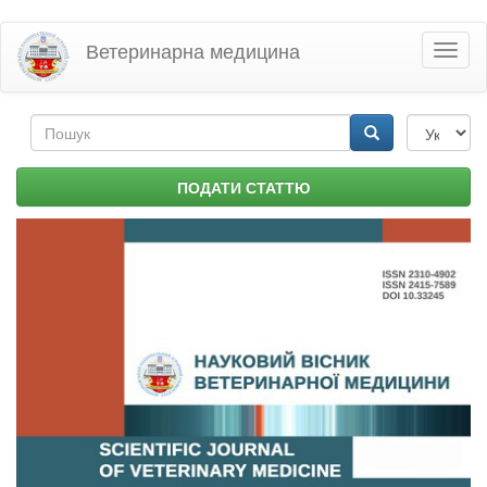
Перейти
Ветеринарна медицина
Toggl
до
naviga
основного
матеріалу
Пошукова
форма
Пошук
ПОДАТИ СТАТТЮ