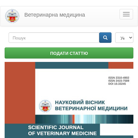
Перейти
Ветеринарна медицина
Toggl
до
naviga
основного
матеріалу
Пошукова
форма
Пошук
ПОДАТИ СТАТТЮ