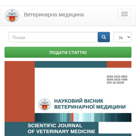
Перейти
Ветеринарна медицина
Toggl
до
naviga
основного
матеріалу
Пошукова
форма
Пошук
ПОДАТИ СТАТТЮ