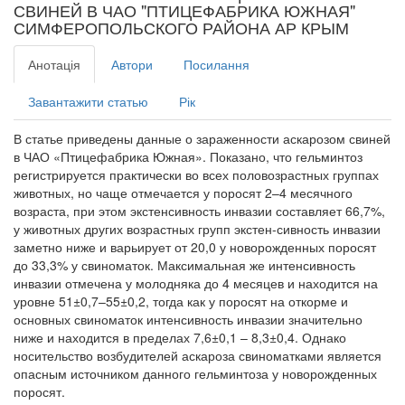
СВИНЕЙ В ЧАО "ПТИЦЕФАБРИКА ЮЖНАЯ"
СИМФЕРОПОЛЬСКОГО РАЙОНА АР КРЫМ
Анотація
Автори
Посилання
Завантажити статью
Рік
В статье приведены данные о зараженности аскарозом свиней
в ЧАО «Птицефабрика Южная». Показано, что гельминтоз
регистрируется практически во всех половозрастных группах
животных, но чаще отмечается у поросят 2–4 месячного
возраста, при этом экстенсивность инвазии составляет 66,7%,
у животных других возрастных групп экстен-сивность инвазии
заметно ниже и варьирует от 20,0 у новорожденных поросят
до 33,3% у свиноматок. Максимальная же интенсивность
инвазии отмечена у молодняка до 4 месяцев и находится на
уровне 51±0,7–55±0,2, тогда как у поросят на откорме и
основных свиноматок интенсивность инвазии значительно
ниже и находится в пределах 7,6±0,1 – 8,3±0,4. Однако
носительство возбудителей аскароза свиноматками является
опасным источником данного гельминтоза у новорожденных
поросят.