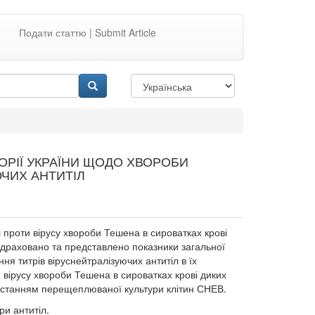
Подати статтю | Submit Article
ОРІЇ УКРАЇНИ ЩОДО ХВОРОБИ
ЧИХ АНТИТІЛ
 проти вірусу хвороби Тешена в сироватках крові
 Підраховано та представлено показники загальної
я титрів віруснейтралізуючих антитіл в їх
 вірусу хвороби Тешена в сироватках крові диких
ристанням перещеплюваної культури клітин СНЕВ.
три антитіл.