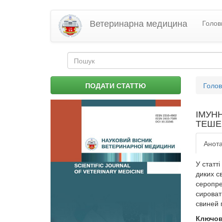
Перейти
Ветеринарна медицина
Голов
до
основного
матеріалу
Пошукова
форма
Пошук
Ви
ПОДАТИ СТАТТЮ
Голо
є
тут
ІМУН
ТЕШЕ
Анота
У статт
диких с
серопре
сироват
свиней 
Ключов