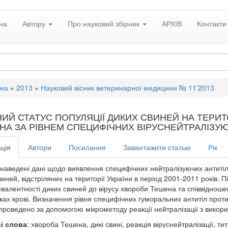
на
Автору
Про науковий збірник
АРХІВ
Контакти
вна
»
2013
»
Науковий вісник ветеринарної медицини № 11'2013
НИЙ СТАТУС ПОПУЛЯЦІЇ ДИКИХ СВИНЕЙ НА ТЕРИТ
НА ЗА РІВНЕМ СПЕЦИФІЧНИХ ВІРУСНЕЙТРАЛІЗУЮ
ція
Автори
Посилання
Завантажити статью
Рік
і наведені дані щодо виявлення специфічних нейтралізуючих антитіл
виней, відстріляних на території України в період 2001-2011 років.
валентності диких свиней до вірусу хвороби Тешена та співвідношенн
ках крові. Визначення рівня специфічних гуморальних антитіл проти
проведено за допомогою мікрометоду реакції нейтралізації з вико
і слова
: хвороба Тешена, дикі свині, реакція віруснейтралізації, ти