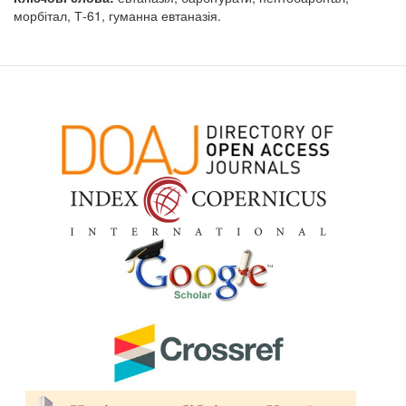
морбітал, Т-61, гуманна евтаназія.