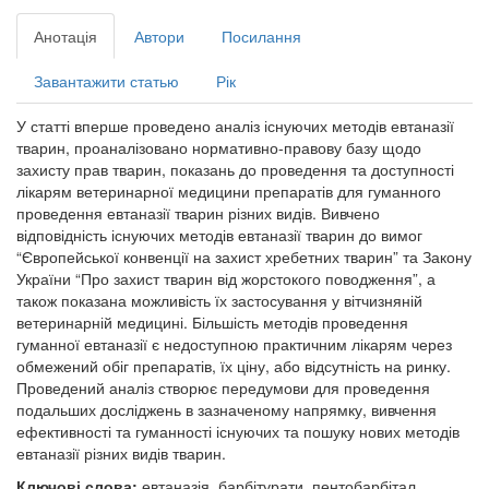
Анотація
Автори
Посилання
Завантажити статью
Рік
У статті вперше проведено аналіз існуючих методів евтаназії
тварин, проаналізовано нормативно-правову базу щодо
захисту прав тварин, показань до проведення та доступності
лікарям ветеринарної медицини препаратів для гуманного
проведення евтаназії тварин різних видів. Вивчено
відповідність існуючих методів евтаназії тварин до вимог
“Європейської конвенції на захист хребетних тварин” та Закону
України “Про захист тварин від жорстокого поводження”, а
також показана можливість їх застосування у вітчизняній
ветеринарній медицині. Більшість методів проведення
гуманної евтаназії є недоступною практичним лікарям через
обмежений обіг препаратів, їх ціну, або відсутність на ринку.
Проведений аналіз створює передумови для проведення
подальших досліджень в зазначеному напрямку, вивчення
ефективності та гуманності існуючих та пошуку нових методів
евтаназії різних видів тварин.
Ключові слова:
евтаназія, барбітурати, пентобарбітал,