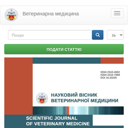
Перейти
Ветеринарна медицина
Toggl
до
naviga
основного
матеріалу
Пошукова
форма
Пошук
ПОДАТИ СТАТТЮ