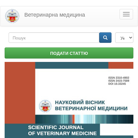
Перейти
Ветеринарна медицина
Toggl
до
naviga
основного
матеріалу
Пошукова
форма
Пошук
ПОДАТИ СТАТТЮ