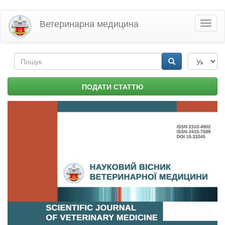
Перейти
Ветеринарна медицина
Toggl
до
naviga
основного
матеріалу
Пошукова
форма
Пошук
ПОДАТИ СТАТТЮ