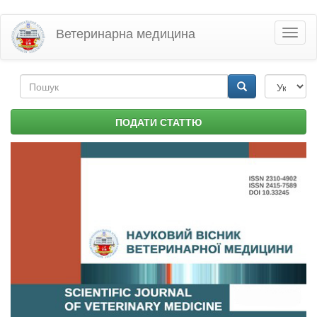
Перейти
Ветеринарна медицина
Toggl
до
naviga
основного
матеріалу
Пошукова
форма
Пошук
ПОДАТИ СТАТТЮ