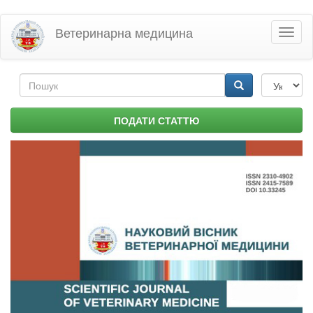
Перейти
Ветеринарна медицина
Toggl
до
naviga
основного
матеріалу
Пошукова
форма
Пошук
ПОДАТИ СТАТТЮ