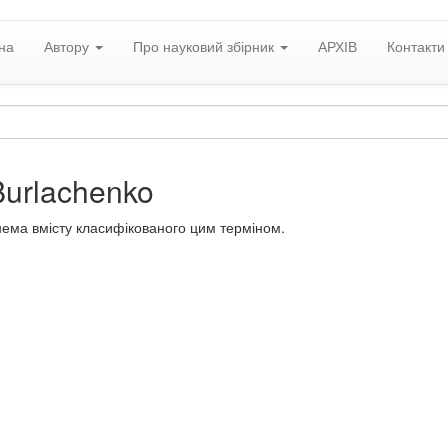
на
Автору
Про науковий збірник
АРХІВ
Контакти
Burlachenko
нема вмісту класифікованого цим терміном.