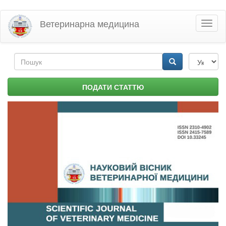
Перейти
Ветеринарна медицина
Toggl
до
naviga
основного
матеріалу
Пошукова
форма
Пошук
ПОДАТИ СТАТТЮ