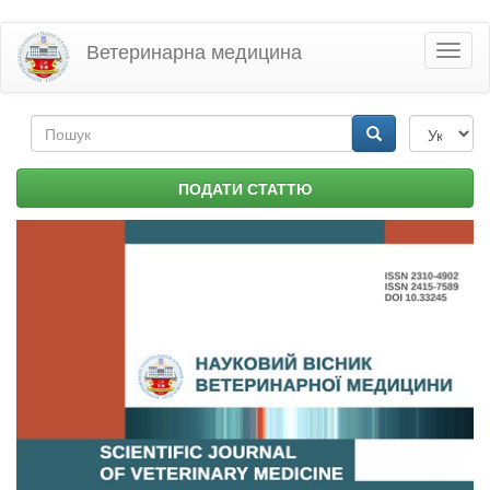
Перейти
Ветеринарна медицина
Toggl
до
naviga
основного
матеріалу
Пошукова
форма
Пошук
ПОДАТИ СТАТТЮ