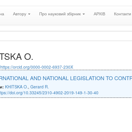
на
Автору
Про науковий збірник
АРХІВ
Контакти
TSKA O.
:
https://orcid.org/0000-0002-6937-230X
RNATIONAL AND NATIONAL LEGISLATION TO CONTR
и:
KHITSKA O.
,
Gerard R.
ttps://doi.org/10.33245/2310-4902-2019-149-1-30-40