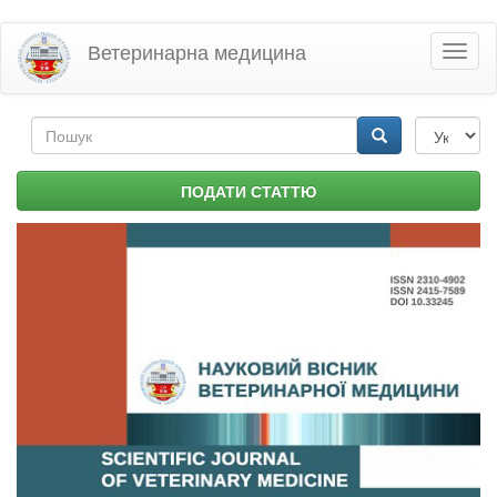
Перейти
Ветеринарна медицина
Toggl
до
naviga
основного
матеріалу
Пошукова
форма
Пошук
ПОДАТИ СТАТТЮ