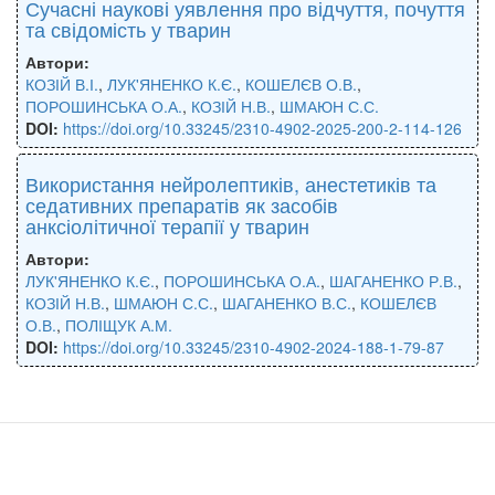
Сучасні наукові уявлення про відчуття, почуття
та свідомість у тварин
Автори:
КОЗІЙ В.І.
,
ЛУК'ЯНЕНКО К.Є.
,
КОШЕЛЄВ О.В.
,
ПОРОШИНСЬКА О.А.
,
КОЗІЙ Н.В.
,
ШМАЮН С.С.
DOI:
https://doi.org/10.33245/2310-4902-2025-200-2-114-126
Використання нейролептиків, анестетиків та
седативних препаратів як засобів
анксіолітичної терапії у тварин
Автори:
ЛУК'ЯНЕНКО К.Є.
,
ПОРОШИНСЬКА О.А.
,
ШАГАНЕНКО Р.В.
,
КОЗІЙ Н.В.
,
ШМАЮН С.С.
,
ШАГАНЕНКО В.С.
,
КОШЕЛЄВ
О.В.
,
ПОЛІЩУК А.М.
DOI:
https://doi.org/10.33245/2310-4902-2024-188-1-79-87