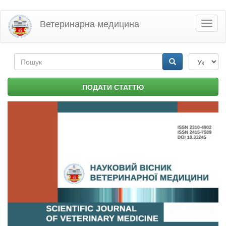
Перейти
Ветеринарна медицина
Toggl
до
naviga
основного
матеріалу
Пошукова
форма
Пошук
ПОДАТИ СТАТТЮ