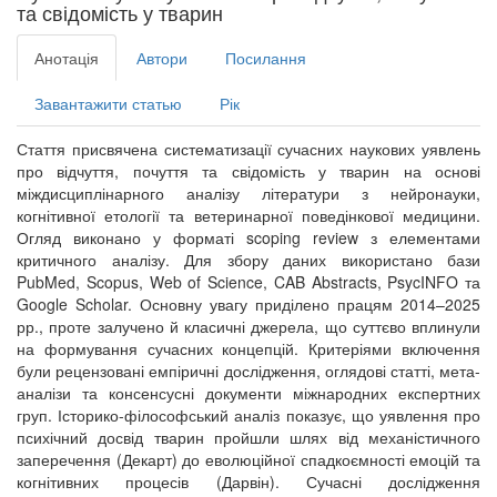
та свідомість у тварин
Анотація
Автори
Посилання
Завантажити статью
Рік
Стаття присвячена систематизації сучасних наукових уявлень
про відчуття, почуття та свідомість у тварин на основі
міждисциплінарного аналізу літератури з нейронауки,
когнітивної етології та ветеринарної поведінкової медицини.
Огляд виконано у форматі scoping review з елементами
критичного аналізу. Для збору даних використано бази
PubMed, Scopus, Web of Science, CAB Abstracts, PsycINFO та
Google Scholar. Основну увагу приділено працям 2014–2025
рр., проте залучено й класичні джерела, що суттєво вплинули
на формування сучасних концепцій. Критеріями включення
були рецензовані емпіричні дослідження, оглядові статті, мета-
аналізи та консенсусні документи міжнародних експертних
груп. Історико-філософський аналіз показує, що уявлення про
психічний досвід тварин пройшли шлях від механістичного
заперечення (Декарт) до еволюційної спадкоємності емоцій та
когнітивних процесів (Дарвін). Сучасні дослідження