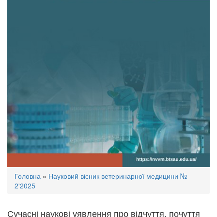
Ви
Головна
»
Науковий вісник ветеринарної медицини №
є
2'2025
тут
Сучасні наукові уявлення про відчуття, почуття