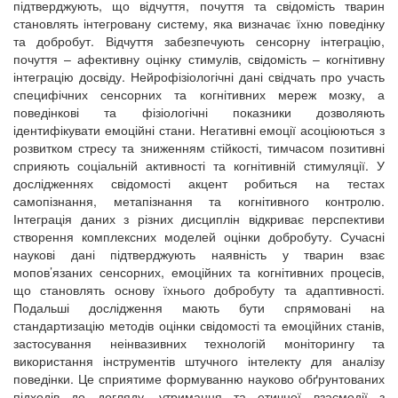
підтверджують, що відчуття, почуття та свідомість тварин
становлять інтегровану систему, яка визначає їхню поведінку
та добробут. Відчуття забезпечують сенсорну інтеграцію,
почуття – афективну оцінку стимулів, свідомість – когнітивну
інтеграцію досвіду. Нейрофізіологічні дані свідчать про участь
специфічних сенсорних та когнітивних мереж мозку, а
поведінкові та фізіологічні показники дозволяють
ідентифікувати емоційні стани. Негативні емоції асоціюються з
розвитком стресу та зниженням стійкості, тимчасом позитивні
сприяють соціальній активності та когнітивній стимуляції. У
дослідженнях свідомості акцент робиться на тестах
самопізнання, метапізнання та когнітивного контролю.
Інтеграція даних з різних дисциплін відкриває перспективи
створення комплексних моделей оцінки добробуту. Сучасні
наукові дані підтверджують наявність у тварин взає
мопов’язаних сенсорних, емоційних та когнітивних процесів,
що становлять основу їхнього добробуту та адаптивності.
Подальші дослідження мають бути спрямовані на
стандартизацію методів оцінки свідомості та емоційних станів,
застосування неінвазивних технологій моніторингу та
використання інструментів штучного інтелекту для аналізу
поведінки. Це сприятиме формуванню науково обґрунтованих
підходів до догляду, утримання та етичної взаємодії з