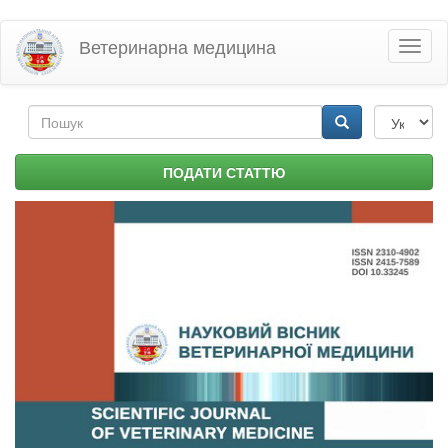
Перейти
Ветеринарна медицина
Toggl
до
naviga
основного
матеріалу
Пошукова
форма
Пошук
ПОДАТИ СТАТТЮ