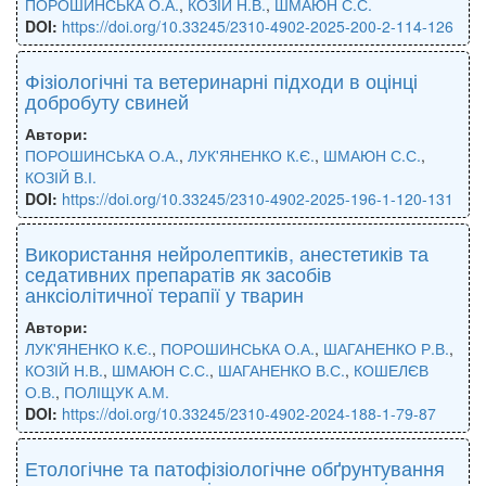
ПОРОШИНСЬКА О.А.
,
КОЗІЙ Н.В.
,
ШМАЮН С.С.
DOI:
https://doi.org/10.33245/2310-4902-2025-200-2-114-126
Фізіологічні та ветеринарні підходи в оцінці
добробуту свиней
Автори:
ПОРОШИНСЬКА О.А.
,
ЛУК'ЯНЕНКО К.Є.
,
ШМАЮН С.С.
,
КОЗІЙ В.І.
DOI:
https://doi.org/10.33245/2310-4902-2025-196-1-120-131
Використання нейролептиків, анестетиків та
седативних препаратів як засобів
анксіолітичної терапії у тварин
Автори:
ЛУК'ЯНЕНКО К.Є.
,
ПОРОШИНСЬКА О.А.
,
ШАГАНЕНКО Р.В.
,
КОЗІЙ Н.В.
,
ШМАЮН С.С.
,
ШАГАНЕНКО В.С.
,
КОШЕЛЄВ
О.В.
,
ПОЛІЩУК А.М.
DOI:
https://doi.org/10.33245/2310-4902-2024-188-1-79-87
Етологічне та патофізіологічне обґрунтування