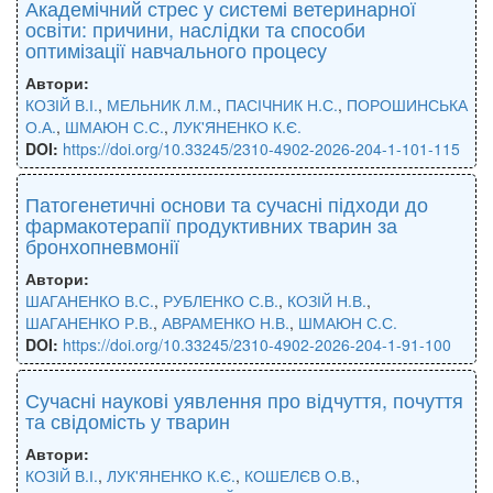
Академічний стрес у системі ветеринарної
освіти: причини, наслідки та способи
оптимізації навчального процесу
Автори:
КОЗІЙ В.І.
,
МЕЛЬНИК Л.М.
,
ПАСІЧНИК Н.С.
,
ПОРОШИНСЬКА
О.А.
,
ШМАЮН С.С.
,
ЛУК'ЯНЕНКО К.Є.
DOI:
https://doi.org/10.33245/2310-4902-2026-204-1-101-115
Патогенетичні основи та сучасні підходи до
фармакотерапії продуктивних тварин за
бронхопневмонії
Автори:
ШАГАНЕНКО В.С.
,
РУБЛЕНКО С.В.
,
КОЗІЙ Н.В.
,
ШАГАНЕНКО Р.В.
,
АВРАМЕНКО Н.В.
,
ШМАЮН С.С.
DOI:
https://doi.org/10.33245/2310-4902-2026-204-1-91-100
Сучасні наукові уявлення про відчуття, почуття
та свідомість у тварин
Автори:
КОЗІЙ В.І.
,
ЛУК'ЯНЕНКО К.Є.
,
КОШЕЛЄВ О.В.
,