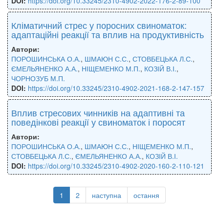
DOI:
https://doi.org/10.33245/2310-4902-2022-176-2-89-100
Кліматичний стрес у поросних свиноматок:
адаптаційні реакції та вплив на продуктивність
Автори:
ПОРОШИНСЬКА О.А.
,
ШМАЮН С.С.
,
СТОВБЕЦЬКА Л.С.
,
ЄМЕЛЬЯНЕНКО А.А.
,
НІЩЕМЕНКО М.П.
,
КОЗІЙ В.І.
,
ЧОРНОЗУБ М.П.
DOI:
https://doi.org/10.33245/2310-4902-2021-168-2-147-157
Вплив стресових чинників на адаптивні та
поведінкові реакції у свиноматок і поросят
Автори:
ПОРОШИНСЬКА О.А.
,
ШМАЮН С.С.
,
НІЩЕМЕНКО М.П.
,
СТОВБЕЦЬКА Л.С.
,
ЄМЕЛЬЯНЕНКО А.А.
,
КОЗІЙ В.І.
DOI:
https://doi.org/10.33245/2310-4902-2020-160-2-110-121
1
2
наступна
остання