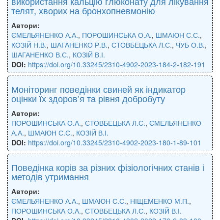
використання кальцію глюконату для лікування
телят, хворих на бронхопневмонію
Автори:
ЄМЕЛЬЯНЕНКО А.А.
,
ПОРОШИНСЬКА О.А.
,
ШМАЮН С.С.
,
КОЗІЙ Н.В.
,
ШАГАНЕНКО Р.В.
,
СТОВБЕЦЬКА Л.С.
,
ЧУБ О.В.
,
ШАГАНЕНКО В.С.
,
КОЗІЙ В.І.
DOI:
https://doi.org/10.33245/2310-4902-2023-184-2-182-191
Моніторинг поведінки свиней як індикатор
оцінки їх здоров’я та рівня добробуту
Автори:
ПОРОШИНСЬКА О.А.
,
СТОВБЕЦЬКА Л.С.
,
ЄМЕЛЬЯНЕНКО
А.А.
,
ШМАЮН С.С.
,
КОЗІЙ В.І.
DOI:
https://doi.org/10.33245/2310-4902-2023-180-1-89-101
Поведінка корів за різних фізіологічних станів і
методів утримання
Автори:
ЄМЕЛЬЯНЕНКО А.А.
,
ШМАЮН С.С.
,
НІЩЕМЕНКО М.П.
,
ПОРОШИНСЬКА О.А.
,
СТОВБЕЦЬКА Л.С.
,
КОЗІЙ В.І.