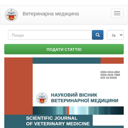
Перейти
Ветеринарна медицина
Toggl
до
naviga
основного
матеріалу
Пошукова
форма
Пошук
ПОДАТИ СТАТТЮ