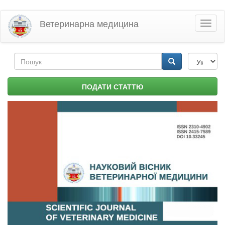
Перейти
Ветеринарна медицина
Toggl
до
naviga
основного
матеріалу
Пошукова
форма
Пошук
ПОДАТИ СТАТТЮ