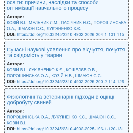
освіти: причини, наслідки та способи
оптимізації навчального процесу
Автори:
КОЗІЙ В.І.
,
МЕЛЬНИК Л.М.
,
ПАСІЧНИК Н.С.
,
ПОРОШИНСЬКА
О.А.
,
ШМАЮН С.С.
,
ЛУК'ЯНЕНКО К.Є.
DOI:
https://doi.org/10.33245/2310-4902-2026-204-1-101-115
Сучасні наукові уявлення про відчуття, почуття
та свідомість у тварин
Автори:
КОЗІЙ В.І.
,
ЛУК'ЯНЕНКО К.Є.
,
КОШЕЛЄВ О.В.
,
ПОРОШИНСЬКА О.А.
,
КОЗІЙ Н.В.
,
ШМАЮН С.С.
DOI:
https://doi.org/10.33245/2310-4902-2025-200-2-114-126
Фізіологічні та ветеринарні підходи в оцінці
добробуту свиней
Автори:
ПОРОШИНСЬКА О.А.
,
ЛУК'ЯНЕНКО К.Є.
,
ШМАЮН С.С.
,
КОЗІЙ В.І.
DOI:
https://doi.org/10.33245/2310-4902-2025-196-1-120-131