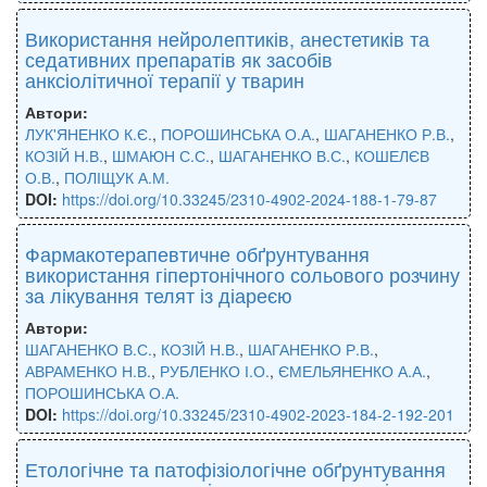
Використання нейролептиків, анестетиків та
седативних препаратів як засобів
анксіолітичної терапії у тварин
Автори:
ЛУК'ЯНЕНКО К.Є.
,
ПОРОШИНСЬКА О.А.
,
ШАГАНЕНКО Р.В.
,
КОЗІЙ Н.В.
,
ШМАЮН С.С.
,
ШАГАНЕНКО В.С.
,
КОШЕЛЄВ
О.В.
,
ПОЛІЩУК А.М.
DOI:
https://doi.org/10.33245/2310-4902-2024-188-1-79-87
Фармакотерапевтичне обґрунтування
використання гіпертонічного сольового розчину
за лікування телят із діареєю
Автори:
ШАГАНЕНКО В.С.
,
КОЗІЙ Н.В.
,
ШАГАНЕНКО Р.В.
,
АВРАМЕНКО Н.В.
,
РУБЛЕНКО І.О.
,
ЄМЕЛЬЯНЕНКО А.А.
,
ПОРОШИНСЬКА О.А.
DOI:
https://doi.org/10.33245/2310-4902-2023-184-2-192-201
Етологічне та патофізіологічне обґрунтування