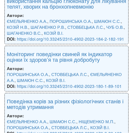
використання кальцію глюконату для лікування
телят, хворих на бронхопневмонію
Автори:
ЄМЕЛЬЯНЕНКО А.А.
,
ПОРОШИНСЬКА О.А.
,
ШМАЮН С.С.
,
КОЗІЙ Н.В.
,
ШАГАНЕНКО Р.В.
,
СТОВБЕЦЬКА Л.С.
,
ЧУБ О.В.
,
ШАГАНЕНКО В.С.
,
КОЗІЙ В.І.
DOI:
https://doi.org/10.33245/2310-4902-2023-184-2-182-191
Моніторинг поведінки свиней як індикатор
оцінки їх здоров’я та рівня добробуту
Автори:
ПОРОШИНСЬКА О.А.
,
СТОВБЕЦЬКА Л.С.
,
ЄМЕЛЬЯНЕНКО
А.А.
,
ШМАЮН С.С.
,
КОЗІЙ В.І.
DOI:
https://doi.org/10.33245/2310-4902-2023-180-1-89-101
Поведінка корів за різних фізіологічних станів і
методів утримання
Автори:
ЄМЕЛЬЯНЕНКО А.А.
,
ШМАЮН С.С.
,
НІЩЕМЕНКО М.П.
,
ПОРОШИНСЬКА О.А.
,
СТОВБЕЦЬКА Л.С.
,
КОЗІЙ В.І.