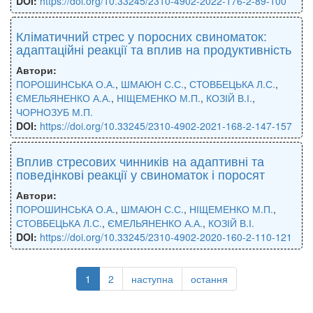
DOI:
https://doi.org/10.33245/2310-4902-2022-176-2-89-100
Кліматичний стрес у поросних свиноматок:
адаптаційні реакції та вплив на продуктивність
Автори:
ПОРОШИНСЬКА О.А.
,
ШМАЮН С.С.
,
СТОВБЕЦЬКА Л.С.
,
ЄМЕЛЬЯНЕНКО А.А.
,
НІЩЕМЕНКО М.П.
,
КОЗІЙ В.І.
,
ЧОРНОЗУБ М.П.
DOI:
https://doi.org/10.33245/2310-4902-2021-168-2-147-157
Вплив стресових чинників на адаптивні та
поведінкові реакції у свиноматок і поросят
Автори:
ПОРОШИНСЬКА О.А.
,
ШМАЮН С.С.
,
НІЩЕМЕНКО М.П.
,
СТОВБЕЦЬКА Л.С.
,
ЄМЕЛЬЯНЕНКО А.А.
,
КОЗІЙ В.І.
DOI:
https://doi.org/10.33245/2310-4902-2020-160-2-110-121
1
2
наступна
остання