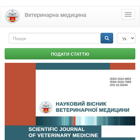
Перейти
Ветеринарна медицина
Toggl
до
naviga
основного
матеріалу
Пошукова
форма
Пошук
ПОДАТИ СТАТТЮ