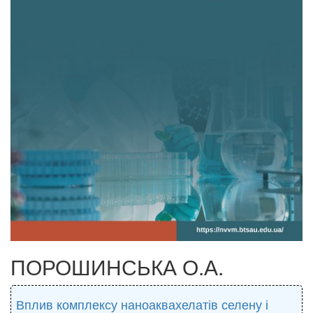
ПОРОШИНСЬКА О.А.
Вплив комплексу наноаквахелатів селену і