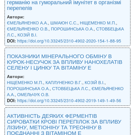
германію на гуморальний імунітет в організмі
перепелів
Автори:
ЄМЕЛЬЯНЕНКО А.А.
,
ШМАЮН С.С.
,
НІЩЕМЕНКО М.П.
,
ЄМЕЛЬЯНЕНКО О.В.
,
ПОРОШИНСЬКА О.А.
,
СТОВБЕЦЬКА
Л.С.
,
КОЗІЙ В.І.
DOI:
https://doi.org/10.33245/2310-4902-2020-154-1-88-95
ПОКАЗНИКИ МІНЕРАЛЬНОГО ОБМІНУ В
КУРОК-НЕСУЧОК ЗА ВПЛИВУ НАНОХЕЛАТІВ
СЕЛЕНУ І ЦИНКУ ТА ВІТАМІНУ Е
Автори:
НІЩЕМЕНКО М.П.
,
КАПЛУНЕНКО В.Г.
,
КОЗІЙ В.І.
,
ПОРОШИНСЬКА О.А.
,
СТОВБЕЦЬКА Л.С.
,
ЄМЕЛЬЯНЕНКО
А.А.
,
ОМЕЛЬЧУК О.В.
DOI:
https://doi.org/10.33245/2310-4902-2019-149-1-49-56
АКТИВНІСТЬ ДЕЯКИХ ФЕРМЕНТІВ
СИРОВАТКИ КРОВІ ПЕРЕПІЛОК ЗА ВПЛИВУ
ЛІЗИНУ, МЕТІОНІНУ ТА ТРЕОНІНУ В
ПОЄДНАННІ З ВІТАМІНОМ Е