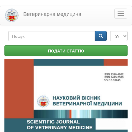
Перейти
Ветеринарна медицина
Toggl
до
naviga
основного
матеріалу
Пошукова
форма
Пошук
ПОДАТИ СТАТТЮ