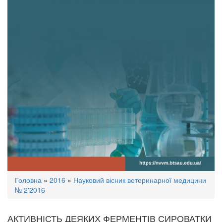
Ви
Головна
»
2016
»
Науковий вісник ветеринарної медицини
є
№ 2'2016
тут
АКТИВНІСТЬ ДЕЯКИХ ФЕРМЕНТІВ СИРОВАТКИ