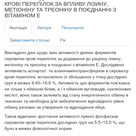
КРОВІ ПЕРЕПІЛОК ЗА ВПЛИВУ ЛІЗИНУ,
МЕТІОНІНУ ТА ТРЕОНІНУ В ПОЄДНАННІ З
ВІТАМІНОМ Е
Анотація
Автори
Посилання
Завантажити статью
Рік
Викладено дані щодо змін активності деяких ферментів
сироватки крові перепілок за додавання до раціону лізину,
метіоніну та треоніну в поєднанні з вітаміном Е. Досліджено
активнівсть аспартат- та аланінамінотрансферази в сироватці
крові перепілок, встановлено їх збільшення у птиці дослідних
груп в межах 9,40–16,6 %. Активність цих ферментів пов’язана
не тільки з обміном білків, а і з обміном вуглеводів, нуклеїнових
кислот, вона також залежить від стану енергетичного обміну в
тканинах та необхідна для забезпечення відповідного рівня
обміну речовин за утворення та відкладання яйця.
Також відмічено зростання активності лужної фосфатази
сироватки крові перепілок дослідних груп на 5,5–15,0 %, що
було в межах фізіологічної норми.