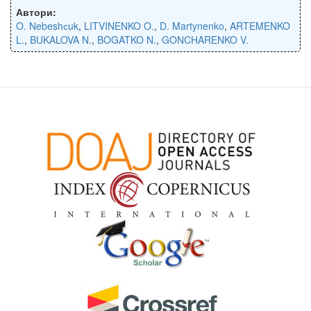
Автори:
O. Nebeshсuk
,
LITVINENKO O.
,
D. Martynenko
,
ARTEMENKO
L.
,
BUKALOVA N.
,
BOGATKO N.
,
GONCHARENKO V.