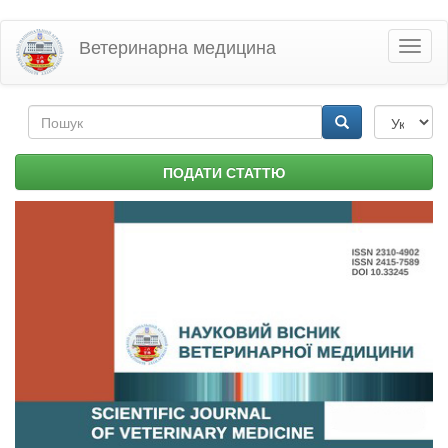
Перейти
Ветеринарна медицина
Toggl
до
naviga
основного
матеріалу
Пошукова
форма
Пошук
ПОДАТИ СТАТТЮ