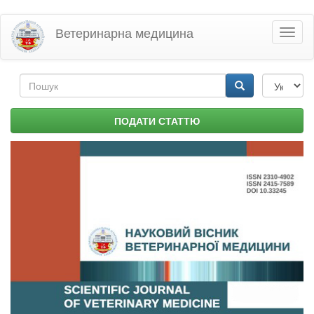
Перейти
Ветеринарна медицина
Toggl
до
naviga
основного
матеріалу
Пошукова
форма
Пошук
ПОДАТИ СТАТТЮ