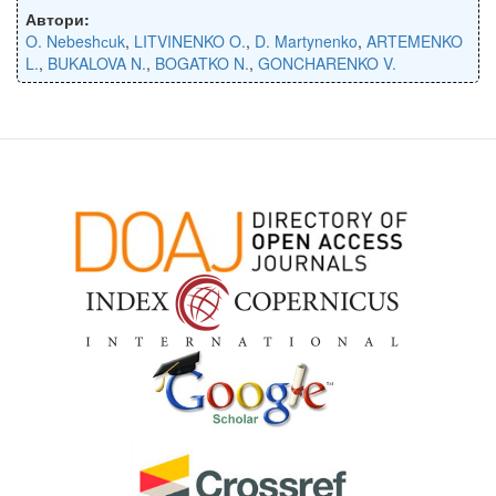
Автори:
O. Nebeshсuk
,
LITVINENKO O.
,
D. Martynenko
,
ARTEMENKO
L.
,
BUKALOVA N.
,
BOGATKO N.
,
GONCHARENKO V.