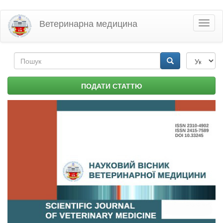
Перейти
Ветеринарна медицина
Toggl
до
naviga
основного
матеріалу
Пошукова
форма
Пошук
ПОДАТИ СТАТТЮ