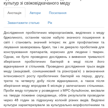
культур зі свіжовідкачаного меду
Анотація
Автори
Посилання
Завантажити статью
Рік
Дослідження пробіотичних мікроорганізмів, виділених з меду
бджолиного, останнім часом набуло значного поширення в
світі і становить значний інтерес як для профілактики та
лікування захворювань бджіл, так і як джерело пробіотиків для
конструювання препаратів, корисних для людини і тварин.
Однак, не було проведено досліджень з вивчення тривалості
зберігання пробіотичних бактерій в меді після його
відкачування зі стільників. Проведено дослідження трьох видів
меду (акацієвий, соняшниковий та різнотрав’я) з визначення
інтенсивності росту пробіотичних бактерій на першу, другу,
третю та четверту добу після відкачування, а також після
зберігання меду впродовж 6 місяців у запечатаних стільниках.
Проби меду готували у розведенні з МРС-бульйоном, висівали
на тверде поживне середовище, облік результатів проводили
через 48 годин за підрахунку колоній різних видів. Виділені
культури характеризували за культурально-морфологічними та