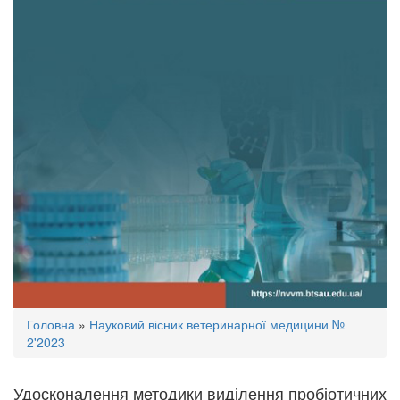
Ви
Головна
»
Науковий вісник ветеринарної медицини №
є
2'2023
тут
Удосконалення методики виділення пробіотичних