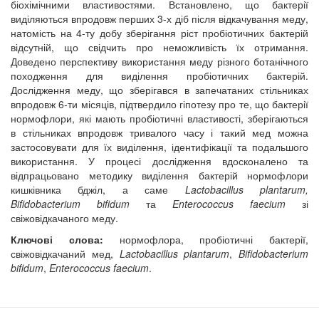
біохімічними властивостями. Встановлено, що бактерії
виділяються впродовж перших 3-х діб після відкачування меду,
натомість на 4-ту добу зберігання ріст пробіотичних бактерій
відсутній, що свідчить про неможливість їх отримання.
Доведено перспективу використання меду різного ботанічного
походження для виділення пробіотичних бактерій.
Дослідження меду, що зберігався в запечатаних стільниках
впродовж 6-ти місяців, підтвердило гіпотезу про те, що бактерії
нормофлори, які мають пробіотичні властивості, зберігаються
в стільниках впродовж тривалого часу і такий мед можна
застосовувати для їх виділення, ідентифікації та подальшого
використання. У процесі дослідження вдосконалено та
відпрацьовано методику виділення бактерій нормофлори
кишківника бджіл, а саме
Lactobacillus plantarum,
Bifidobacterium bifidum
та
Enterococcus faecium
зі
свіжовідкачаного меду.
Ключові слова:
нормофлора, пробіотичні бактерії,
свіжовідкачаний мед,
Lactobacillus
plantarum
,
Bifidobacterium
bifidum
,
Enterococcus
faecium
.