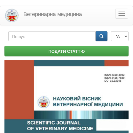
Перейти
Ветеринарна медицина
Toggl
до
naviga
основного
матеріалу
Пошукова
форма
Пошук
ПОДАТИ СТАТТЮ