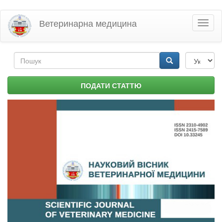
Перейти
Ветеринарна медицина
Toggl
до
naviga
основного
матеріалу
Пошукова
форма
Пошук
ПОДАТИ СТАТТЮ