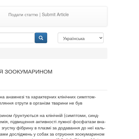
Подати статтю | Submit Article
ННЯ ЗООКУМАРИНОМ
на анамнезі та характерних клінічних симптом-
ляння отрути в організм тварини не був
ином ґрунтуються на клінічній (симптоми, синд-
немія, підвищення активності лужної фосфатази вна-
 згустку фібрину в плазмі за додавання до неї каль-
тами досліджень у собак за отруєння зоокумарином