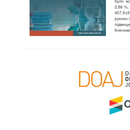
було вс
2,86 %,
407,9±5
руєних с
підвище
Ключові