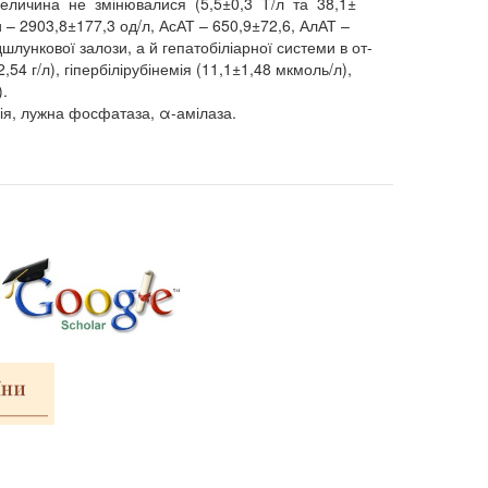
величина не змінювалися (5,5±0,3 Т/л та 38,1±
и – 2903,8±177,3 од/л, АсАТ – 650,9±72,6, АлАТ –
шлункової залози, а й гепатобіліарної системи в от-
54 г/л), гіпербілірубінемія (11,1±1,48 мкмоль/л),
.
мія, лужна фосфатаза, α-амілаза.