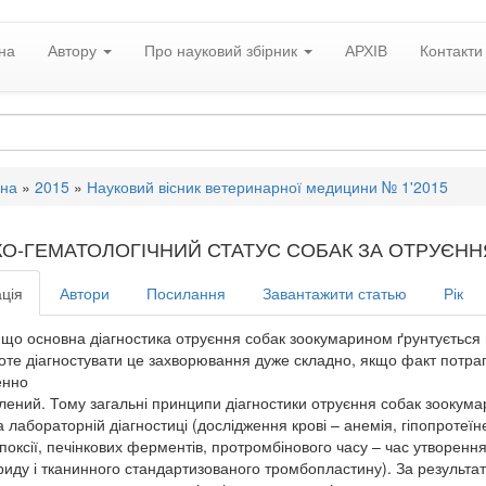
на
Автору
Про науковий збірник
АРХІВ
Контакти
вна
»
2015
»
Науковий вісник ветеринарної медицини № 1'2015
ІКО-ГЕМАТОЛОГІЧНИЙ СТАТУС СОБАК ЗА ОТРУЄ
ція
Автори
Посилання
Завантажити статью
Рік
 що основна діагностика отруєння собак зоокумарином ґрунтується 
оте діагностувати це захворювання дуже складно, якщо факт потрап
енно
лений. Тому загальні принципи діагностики отруєння собак зоокумар
а лабораторній діагностиці (дослідження крові – анемія, гіпопротеї
іпоксії, печінкових ферментів, протромбінового часу – час утворення
риду і тканинного стандартизованого тромбопластину). За результа