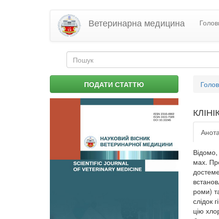
Перейти
Ветеринарна медицина
Голов
до
основного
матеріалу
Пошукова
форма
Пошук
Ви
ПОДАТИ СТАТТЮ
Голо
є
тут
КЛІН
Анота
Відомо,
мах. Пр
достем
встанов
роми) т
слідок г
цію хло