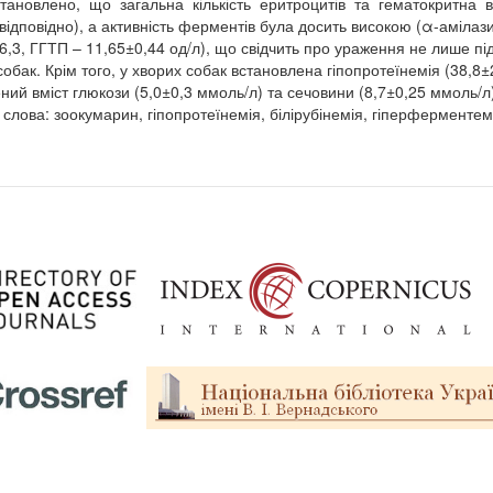
тановлено, що загальна кількість еритроцитів та гематокритна 
 відповідно), а активність ферментів була досить високою (α-амілаз
6,3, ГГТП – 11,65±0,44 од/л), що свідчить про ураження не лише під
обак. Крім того, у хворих собак встановлена гіпопротеїнемія (38,8±2,
ний вміст глюкози (5,0±0,3 ммоль/л) та сечовини (8,7±0,25 ммоль/л)
 слова: зоокумарин, гіпопротеїнемія, білірубінемія, гіперферменте