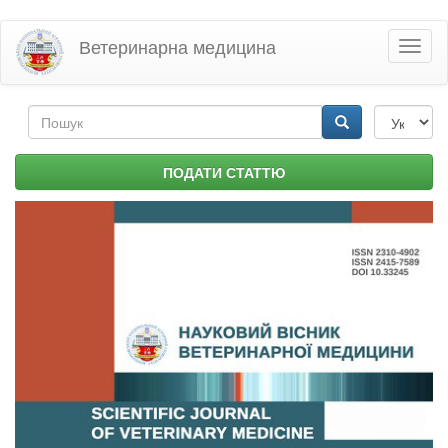
Перейти
Ветеринарна медицина
Toggl
до
naviga
основного
матеріалу
Пошукова
форма
Пошук
ПОДАТИ СТАТТЮ