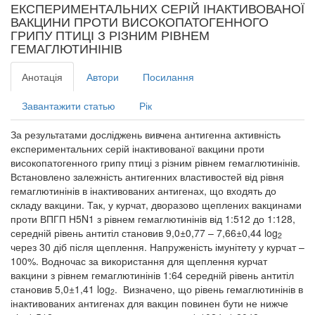
ЕКСПЕРИМЕНТАЛЬНИХ СЕРІЙ ІНАКТИВОВАНОЇ
ВАКЦИНИ ПРОТИ ВИСОКОПАТОГЕННОГО
ГРИПУ ПТИЦІ З РІЗНИМ РІВНЕМ
ГЕМАГЛЮТИНІНІВ
Анотація
Автори
Посилання
Завантажити статью
Рік
За результатами досліджень вивчена антигенна активність
експериментальних серій інактивованої вакцини проти
високопатогенного грипу птиці з різним рівнем гемаглютинінів.
Встановлено залежність антигенних властивостей від рівня
гемаглютинінів в інактивованих антигенах, що входять до
складу вакцини. Так, у курчат, дворазово щеплених вакцинами
проти ВПГП Н5N1 з рівнем гемаглютинінів від 1:512 до 1:128,
середній рівень антитіл становив 9,0±0,77 – 7,66±0,44 log
2
через 30 діб після щеплення. Напруженість імунітету у курчат –
100%. Водночас за використання для щеплення курчат
вакцини з рівнем гемаглютинінів 1:64 середній рівень антитіл
становив 5,0±1,41 log
. Визначено, що рівень гемаглютинінів в
2
інактивованих антигенах для вакцин повинен бути не нижче