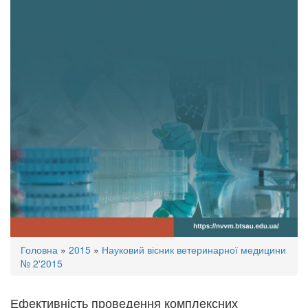
Ви
Головна
»
2015
»
Науковий вісник ветеринарної медицини
є
№ 2'2015
тут
Ефективність проведення комплексних