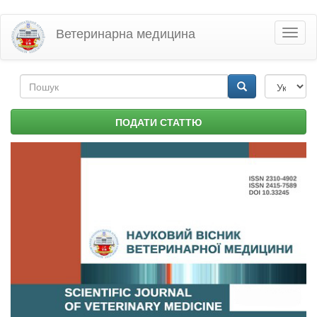
Перейти
Ветеринарна медицина
Toggl
до
naviga
основного
матеріалу
Пошукова
форма
Пошук
ПОДАТИ СТАТТЮ