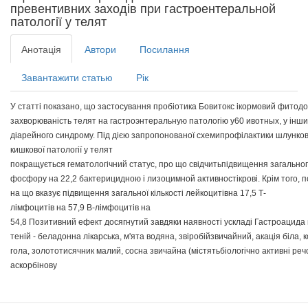
превентивних заходів при гастроентеральной
патології у телят
Анотація
Автори
Посилання
Завантажити статью
Рік
У
статті
показано
,
що
застосування
пробіотика
Бовитокс
і
кормовий
фитодо
захворюваність
телят
на
гастроэнтеральную
патологію
у
60
ивотных
,
у
інши
діарейного
синдрому
.
Під
дією
запропонованої
схеми
профілактики
шлунков
кишкової
патології
у
телят
покращується
гематологічний
статус
,
про
що
свідчить
підвищення
загально
фосфору
на
22,2
бактерицидною
і
лизоцимной
активності
крові
.
Крім
того
,
п
на
що
вказує
підвищення
загальної
кількості
лейкоцитів
на
17,5
Т-
лімфоцитів
на
57,9
В-лімфоцитів
на
54,8
Позитивний
ефект
досягнутий
завдяки
наявності
у
складі
Гастроацида
теній
-
беладонна
лікарська
,
м'ята
водяна
,
звіробій
звичайний
,
акація
біла
,
к
гола
,
золототисячник
малий
,
сосна
звичайна
(
містять
біологічно
активні
реч
аскорбінову