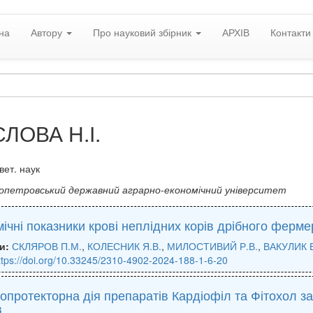
на
Автору
Про науковий збірник
АРХІВ
Контакти
ЛОВА Н.І.
вет. наук
опетровський державний аграрно-економічний університет
мічні показники крові неплідних корів дрібного ферм
и:
СКЛЯРОВ П.М.
,
КОЛЕСНИК Я.В.
,
МИЛОСТИВИЙ Р.В.
,
ВАКУЛИК В
ttps://doi.org/10.33245/2310-4902-2024-188-1-6-20
опротекторна дія препаратів Кардіофіл та Фітохол за
в