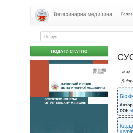
Перейти
Ветеринарна медицина
Голов
до
основного
матеріалу
Пошукова
форма
Пошук
ПОДАТИ СТАТТЮ
СУС
канд. 
Дніпр
Біохі
Автор
DOI:
h
Карді
щурі