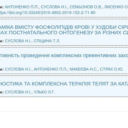
и:
АНТОНЕНКО П.П.
,
СУСЛОВА Н.І.
,
СЕМЬОНОВ О.В.
,
ЛИСЕНКО О.
ttps://doi.org/10.33245/2310-4902-2019-152-2-71-80
МІКА ВМІСТУ ФОСФОЛІПІДІВ КРОВІ У ХУДОБИ СІР
АХ ПОСТНАТАЛЬНОГО ОНТОГЕНЕЗУ ЗА РІЗНИХ 
и:
СУСЛОВА Н.І.
,
СПІЦИНА Т.Л.
ивність проведення комплексних превентивних заход
т
и:
СУСЛОВА Н.І.
,
АНТОНЕНКО П.П.
,
МАКЕЄВА Н.С.
,
СТРАХ О.Ю.
НОСТИКА ТА КОМПЛЕКСНА ТЕРАПІЯ ТЕЛЯТ ЗА КА
и:
СУСЛОВА Н.І.
,
УЛЬКО Л.Г.