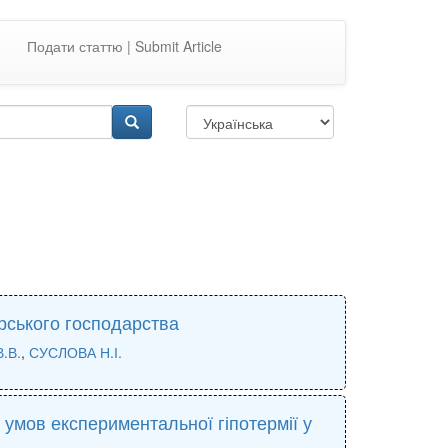
Подати статтю | Submit Article
ерського господарства
.В.
,
СУСЛОВА Н.І.
 умов експериментальної гіпотермії у