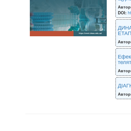
Автор
DOI:
h
ДИНА
ЕТАП
Автор
Ефект
теля
Автор
ДІАГ
Автор