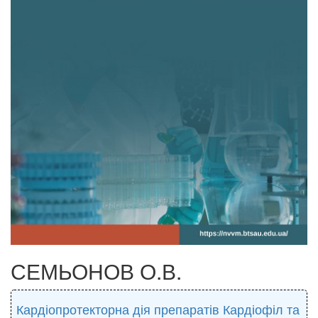
СЕМЬОНОВ О.В.
Кардіопротекторна дія препаратів Кардіофіл та