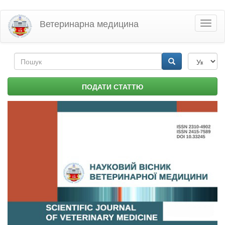
Перейти
Ветеринарна медицина
Toggl
до
naviga
основного
матеріалу
Пошукова
форма
Пошук
ПОДАТИ СТАТТЮ