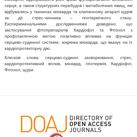
серця, а також структурних перебудов і метаболічних явищ, які
відбувались у тканинах міокарда та клапанному апараті щурів
за дії стрес-чинника – гіпотермічного стану.
Експерименальними дослідженнями доведено, що
застосування фітопрепаратів Кардіофіл та Фітохол з
профілактичною метою позитивно впливає на функцію
серцево-судинної системи, зокрема міокарда, що вказує на їх
кардіопротекторну дію.
Ключові слова: серцево-судинні захворювання, стрес,
кардіопротективний вплив, міокард, гіпотермія, Кардіофіл,
Фітохол, щури.