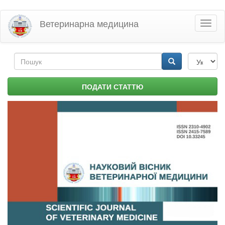
Перейти
Ветеринарна медицина
Toggl
до
naviga
основного
матеріалу
Пошукова
форма
Пошук
ПОДАТИ СТАТТЮ