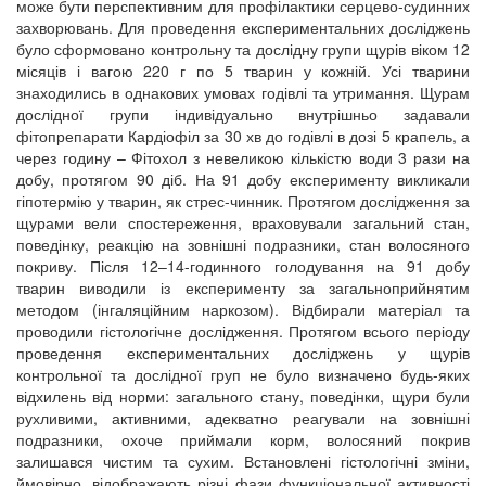
може бути перспективним для профілактики серцево-судинних
захворювань. Для проведення експериментальних досліджень
було сформовано контрольну та дослідну групи щурів віком 12
місяців і вагою 220 г по 5 тварин у кожній. Усі тварини
знаходились в однакових умовах годівлі та утримання. Щурам
дослідної групи індивідуально внутрішньо задавали
фітопрепарати Кардіофіл за 30 хв до годівлі в дозі 5 крапель, а
через годину – Фітохол з невеликою кількістю води 3 рази на
добу, протягом 90 діб. На 91 добу експерименту викликали
гіпотермію у тварин, як стрес-чинник. Протягом дослідження за
щурами вели спостереження, враховували загальний стан,
поведінку, реакцію на зовнішні подразники, стан волосяного
покриву. Після 12–14-годинного голодування на 91 добу
тварин виводили із експерименту за загальноприйнятим
методом (інгаляційним наркозом). Відбирали матеріал та
проводили гістологічне дослідження. Протягом всього періоду
проведення експериментальних досліджень у щурів
контрольної та дослідної груп не було визначено будь-яких
відхилень від норми: загального стану, поведінки, щури були
рухливими, активними, адекватно реагували на зовнішні
подразники, охоче приймали корм, волосяний покрив
залишався чистим та сухим. Встановлені гістологічні зміни,
ймовірно, відображають різні фази функціональної активності