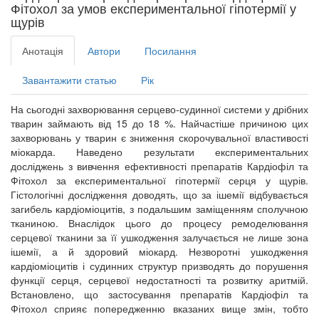
Фітохол за умов експериментальної гіпотермії у
щурів
Анотація
Автори
Посилання
Завантажити статью
Рік
На сьогодні захворювання серцево-судинної системи у дрібних
тварин займають від 15 до 18 %. Найчастіше причиною цих
захворювань у тварин є зниження скорочувальної властивості
міокарда. Наведено результати експериментальних
досліджень з вивчення ефективності препаратів Кардіофіл та
Фітохол за експериментальної гіпотермії серця у щурів.
Гістологічні дослідження доводять, що за ішемії відбувається
загибель кардіоміоцитів, з подальшим заміщенням сполучною
тканиною. Внаслідок цього до процесу ремоделювання
серцевої тканини за її ушкодження залучається не лише зона
ішемії, а й здоровий міокард. Незворотні ушкодження
кардіоміоцитів і судинних структур призводять до порушення
функції серця, серцевої недостатності та розвитку аритмій.
Встановлено, що застосування препаратів Кардіофіл та
Фітохол сприяє попередженню вказаних вище змін, тобто