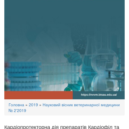
Ви
Головна
»
2019
»
Науковий вісник ветеринарної медицини
є
№ 2'2019
тут
Кардіопротекторна дія препаратів Кардіофіл та