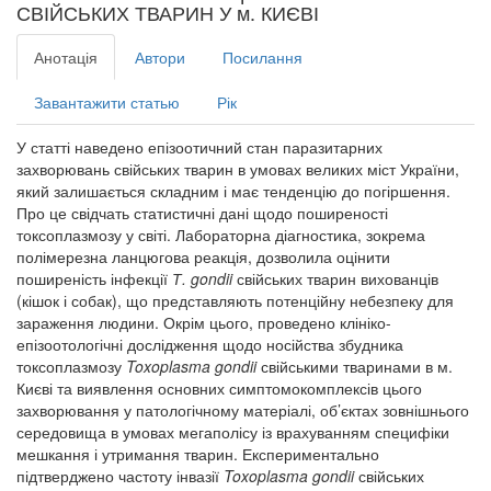
СВІЙСЬКИХ ТВАРИН У м. КИЄВІ
Анотація
Автори
Посилання
Завантажити статью
Рік
У статті наведено епізоотичний стан паразитарних
захворювань свійських тварин в умовах великих міст України,
який залишається складним і має тенденцію до погіршення.
Про це свідчать статистичні дані щодо поширеності
токсоплазмозу у світі. Лабораторна діагностика, зокрема
полімерезна ланцюгова реакція, дозволила оцінити
поширеність інфекції
Т. gondii
свійських тварин вихованців
(кішок і собак), що представляють потенційну небезпеку для
зараження людини. Окрім цього, проведено клініко-
епізоотологічні дослідження щодо носійства збудника
токсоплазмозу
Toxoplasma gondii
свійськими тваринами в м.
Києві та виявлення основних симптомокомплексів цього
захворювання у патологічному матеріалі, об’єктах зовнішнього
середовища в умовах мегаполісу із врахуванням специфіки
мешкання і утримання тварин. Експериментально
підтверджено частоту інвазії
Toxoplasma gondii
свійських