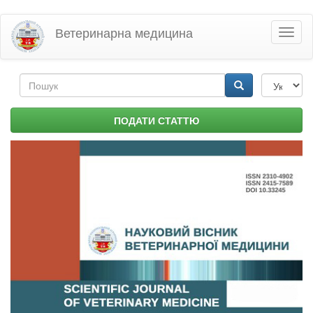
Перейти
Ветеринарна медицина
Toggl
до
naviga
основного
матеріалу
Пошукова
форма
Пошук
ПОДАТИ СТАТТЮ