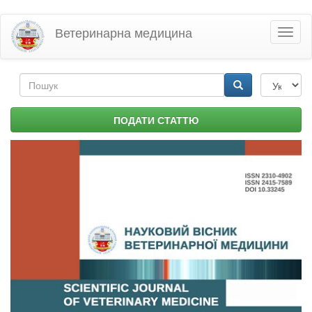
Перейти
Ветеринарна медицина
Toggl
до
naviga
основного
матеріалу
Пошукова
форма
Пошук
ПОДАТИ СТАТТЮ