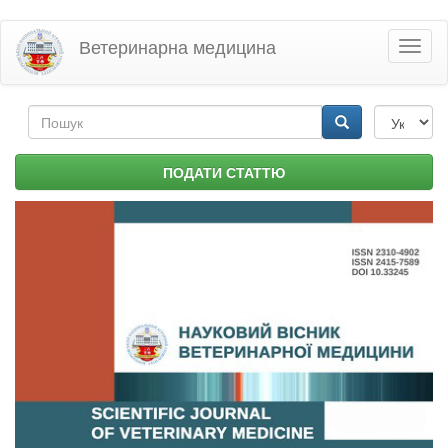
Перейти
Ветеринарна медицина
Toggl
до
naviga
основного
матеріалу
Пошукова
форма
Пошук
ПОДАТИ СТАТТЮ