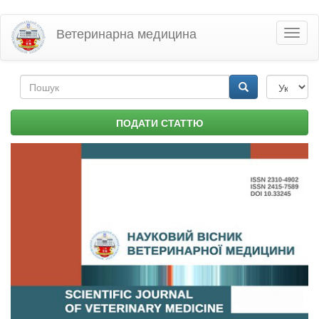
Перейти
Ветеринарна медицина
Toggl
до
naviga
основного
матеріалу
Пошукова
форма
Пошук
ПОДАТИ СТАТТЮ