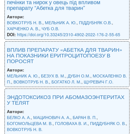
печінки та нирок у овець під впливом
препарату “Абетка для тварин”
Автори:
ВОВКОТРУБ Н. В.
,
МЕЛЬНИК А. Ю.
,
ПІДДУБНЯК О.В.
,
ХАРЧЕНКО А. В.
,
ЧУБ О.В.
DOI:
https://doi.org/10.33245/2310-4902-2022-176-2-55-65
ВПЛИВ ПРЕПАРАТУ «АБЕТКА ДЛЯ ТВАРИН»
НА ПОКАЗНИКИ ЕРИТРОЦИТОПОЕЗУ В
ПОРОСЯТ
Автори:
МЕЛЬНИК А. Ю.
,
БЕЗУХ В. М.
,
ДУБІН О.М.
,
МОСКАЛЕНКО В.
П.
,
ВОВКОТРУБ Н. В.
,
БОГАТКО Л. М.
,
ЩУРЕВИЧ Г.О.
ЭНДОТОКСИКОЗ ПРИ АБОМАЗОЭНТЕРИТАХ
У ТЕЛЯТ
Автори:
БЕЛКО А. А.
,
МАЦИНОВИЧ А. А.
,
БАРАН В. П.
,
БОГОМОЛЬЦЕВА М. В.
,
ГОЛОВАХА В. И.
,
ПИДДУБНЯК О. В.
,
ВОВКОТРУБ Н. В.