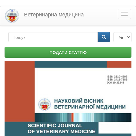
Перейти
Ветеринарна медицина
Toggl
до
naviga
основного
матеріалу
Пошукова
форма
Пошук
ПОДАТИ СТАТТЮ