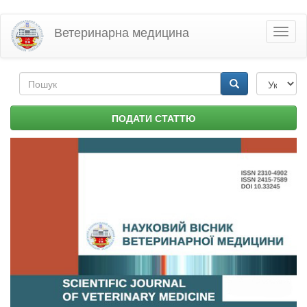
Перейти
Ветеринарна медицина
Toggl
до
naviga
основного
матеріалу
Пошукова
форма
Пошук
ПОДАТИ СТАТТЮ