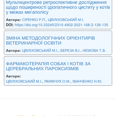
Мультицентрове ретроспективне дослідження
щодо поширеності ідіопатичного циститу у котів
у межах мегаполісу
Автори:
СІРЕНКО Р.П.
,
ЦВІЛІХОВСЬКИЙ М.І.
DOI:
https://doi.org/10.33245/2310-4902-2021-168-2-126-135
ЗМІНА МЕТОДОЛОГІЧНИХ ОРІЄНТИРІВ
ВЕТЕРИНАРНОЇ ОСВІТИ
Автори:
ЦВІЛІХОВСЬКИЙ М.І.
,
БЕРЕЗА В.І.
,
НЕМОВА Т.В.
ФАРМАКОТЕРАПІЯ СОБАК І КОТІВ ЗА
ЦЕРЕБРАЛЬНИХ ПАРОКСИЗМІВ
Автори:
ЦВІЛІХОВСЬКИЙ М.І.
,
ЯКИМЧУК О.М.
,
ІВАНЧЕНКО Н.Ю.