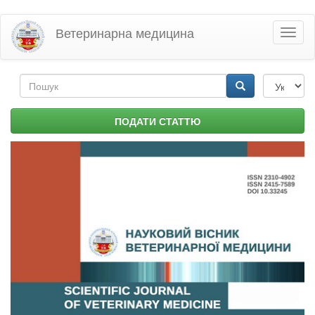
Перейти
Ветеринарна медицина
Toggl
до
naviga
основного
матеріалу
Пошукова
форма
Пошук
ПОДАТИ СТАТТЮ