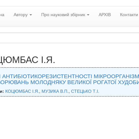
на
Автору
Про науковий збірник
АРХІВ
Контакти
ЮМБАС І.Я.
 АНТИБІОТИКОРЕЗИСТЕНТНОСТІ МІКРООРГАНІЗМІ
ОРЮВАНЬ МОЛОДНЯКУ ВЕЛИКОЇ РОГАТОЇ ХУДОБИ
и:
КОЦЮМБАС І.Я.
,
МУЗИКА В.П.
,
СТЕЦЬКО Т.І.