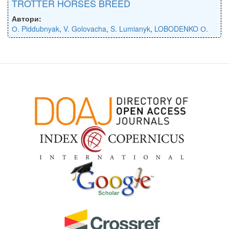
TROTTER HORSES BREED
Автори:
О. Piddubnyak
,
V. Golovacha
,
S. Lumianyk
,
LOBODENKO О.