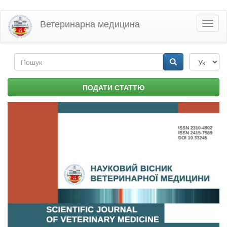
Перейти
Ветеринарна медицина
Toggl
до
naviga
основного
матеріалу
Пошукова
форма
Пошук
ПОДАТИ СТАТТЮ