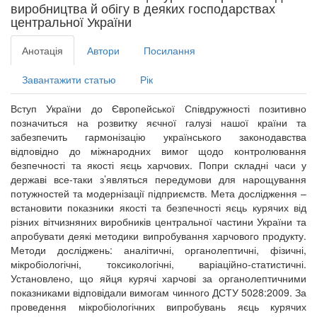
виробництва й обігу в деяких господарствах
центральної України
Анотація
Автори
Посилання
Завантажити статью
Рік
Вступ України до Європейської Співдружності позитивно
позначиться на розвитку яєчної галузі нашої країни та
забезпечить гармонізацію українського законодавства
відповідно до міжнародних вимог щодо контролювання
безпечності та якості яєць харчових. Попри складні часи у
державі все-таки з’являться передумови для нарощування
потужностей та модернізації підприємств. Мета дослідження –
встановити показники якості та безпечності яєць курячих від
різних вітчизняних виробників центральної частини України та
апробувати деякі методики випробування харчового продукту.
Методи досліджень: аналітичні, органолептичні, фізичні,
мікробіологічні, токсикологічні, варіаційно-статистичні.
Установлено, що яйця курячі харчові за органолептичними
показниками відповідали вимогам чинного ДСТУ 5028:2009. За
проведення мікробіологічних випробувань яєць курячих