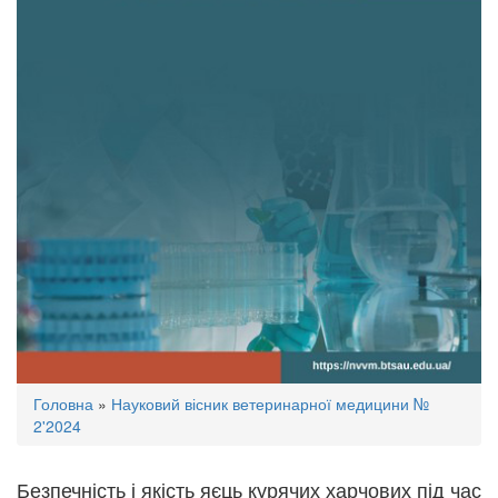
Ви
Головна
»
Науковий вісник ветеринарної медицини №
є
2'2024
тут
Безпечність і якість яєць курячих харчових під час