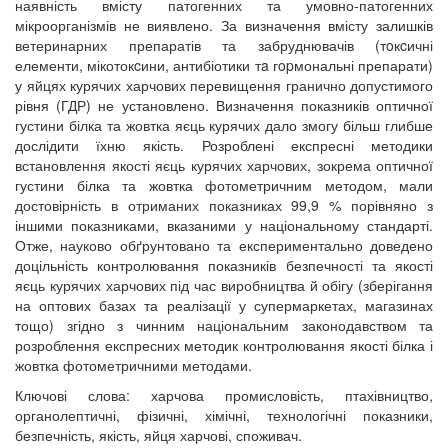
наявність вмісту патогенних та умовно-патогенних
мікроорганізмів не виявлено. За визначення вмісту залишків
ветеринарних препаратів та забруднювачів (тoкcичні
елементи, мікотокcини, антибіотики тa гopмональні препарати)
у яйцях курячих харчових перевищення гранично допустимого
рівня (ГДР) не установлено. Визначення показників оптичної
густини білка та жовтка яєць курячих дало змогу більш глибше
дослідити їхню якість. Розроблені експресні методики
встановлення якості яєць курячих харчових, зокрема оптичної
густини білка та жовтка фотометричним методом, мали
достовірність в отриманих показниках 99,9 % порівняно з
іншими показниками, вказаними у національному стандарті.
Отже, науково обґрунтовано та експериментально доведено
доцільність контролювання показників безпечності та якості
яєць курячих харчових під час виробництва й обігу (зберігання
на оптових базах та реалізації у супермаркетах, магазинах
тощо) згідно з чинним національним законодавством та
розроблення експресних методик контролювання якості білка і
жовтка фотометричними методами.
Ключові слова: харчова промисловість, птахівництво,
органолептичні, фізичні, хімічні, технологічні показники,
безпечність, якість, яйця харчові, споживач.