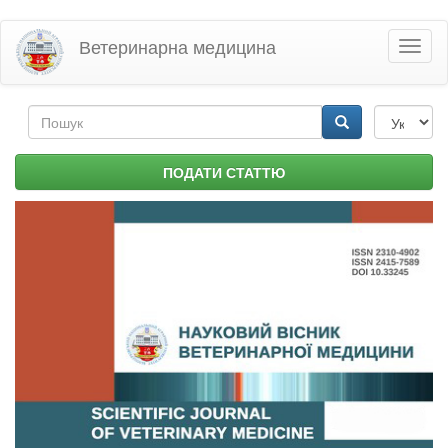
Перейти
Ветеринарна медицина
Toggl
до
naviga
основного
матеріалу
Пошукова
форма
Пошук
ПОДАТИ СТАТТЮ