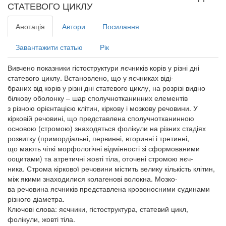
СТАТЕВОГО ЦИКЛУ
Анотація
Автори
Посилання
Завантажити статью
Рік
Вивчено показники гістоструктури яєчників корів у різні дні
статевого циклу. Встановлено, що у яєчниках віді-
браних від корів у різні дні статевого циклу, на розрізі видно
білкову оболонку – шар сполучнотканинних елементів
з різною орієнтацією клітин, кіркову і мозкову речовини. У
кірковій речовині, що представлена сполучнотканинною
основою (стромою) знаходяться фолікули на різних стадіях
розвитку (примордіальні, первинні, вторинні і третинні,
що мають чіткі морфологічні відмінності зі сформованими
ооцитами) та атретичні жовті тіла, оточені стромою яєч-
ника. Строма кіркової речовини містить велику кількість клітин,
між якими знаходилися колагенові волокна. Мозко-
ва речовина яєчників представлена кровоносними судинами
різного діаметра.
Ключові слова: яєчники, гістоструктура, статевий цикл,
фолікули, жовті тіла.