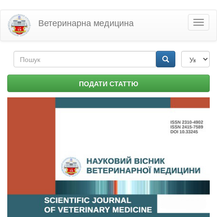
Перейти
Ветеринарна медицина
Toggl
до
naviga
основного
матеріалу
Пошукова
форма
Пошук
ПОДАТИ СТАТТЮ