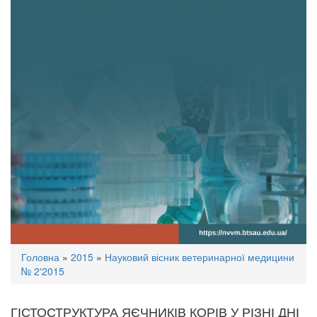
Ви
Головна
»
2015
»
Науковий вісник ветеринарної медицини
є
№ 2'2015
тут
ГІСТОСТРУКТУРА ЯЄЧНИКІВ КОРІВ У РІЗНІ ДНІ