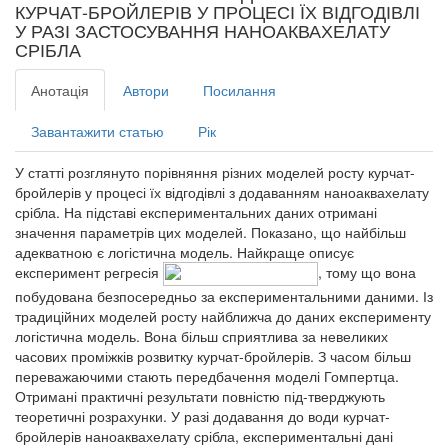
КУРЧАТ-БРОЙЛЕРІВ У ПРОЦЕСІ ЇХ ВІДГОДІВЛІ
У РАЗІ ЗАСТОСУВАННЯ НАНОАКВАХЕЛАТУ
СРІБЛА
Анотація
Автори
Посилання
Завантажити статью
Рік
У статті розглянуто порівняння різних моделей росту курчат-
бройлерів у процесі їх відгодівлі з додаванням наноаквахелату
срібла. На підставі експериментальних даних отримані
значення параметрів цих моделей. Показано, що найбільш
адекватною є логістична модель. Найкраще описує
експеримент регресія
, тому що вона
побудована безпосередньо за експериментальними даними. Із
традиційних моделей росту найближча до даних експерименту
логістична модель. Вона більш сприятлива за невеликих
часових проміжків розвитку курчат-бройлерів. З часом більш
переважаючими стають передбачення моделі Гомпертца.
Отримані практичні результати повністю під-тверджують
теоретичні розрахунки. У разі додавання до води курчат-
бройлерів наноаквахелату срібла, експериментальні дані