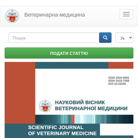
Перейти
Ветеринарна медицина
Toggl
до
naviga
основного
матеріалу
Пошукова
форма
Пошук
ПОДАТИ СТАТТЮ