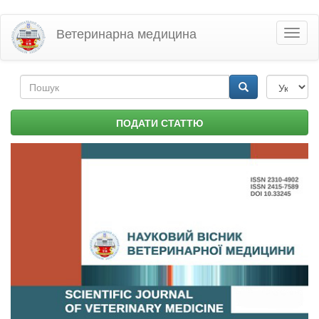
Перейти
Ветеринарна медицина
Toggl
до
naviga
основного
матеріалу
Пошукова
форма
Пошук
ПОДАТИ СТАТТЮ