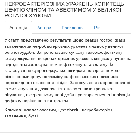
НЕКРОБАКТЕРІОЗНИХ УРАЖЕНЬ КОПИТЕЦЬ
ЦЕФТІОКЛІНОМ ТА АВЕСТИМОМ У ВЕЛИКОЇ
РОГАТОЇ ХУДОБИ
Анотація
Автори
Посилання
Рік
У статті представлено результати щодо реакції гострої фази
запалення за некробактеріозних уражень кінцівок у великої
рогатої худоби. Запропоновано сучасну і високоефективну
схему лікування некробактеріозних уражень кінцівок у бугаїв на
відгодівлі із застосуванням цефтіокліну та авестиму. Їх
застосування супроводжується швидким поверненням до
рівнів норми церулоплазміну на фоні високих показників
пероксидного окиснення ліпідів. Застосування запропонованої
схеми лікування дозволяє істотно зменшити тривалість
лікування, в середньому на 4 доби прискорюється епітелізація
дефекту порівняно з контролем.
Ключові слова:
авестим, цефтіоклін, некробактеріоз,
запалення, бугаї.